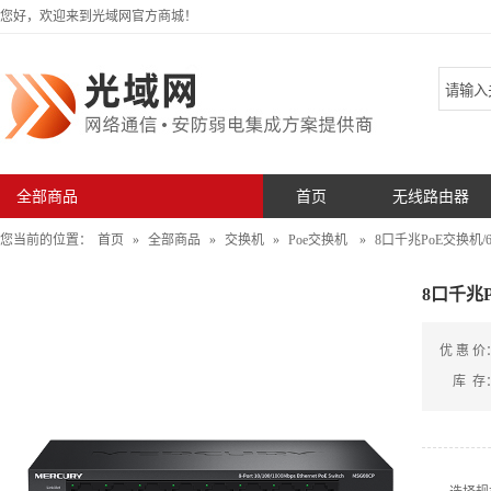
您好，欢迎来到光域网官方商城！
全部商品
首页
无线路由器
您当前的位置：
首页
»
全部商品
»
交换机
»
Poe交换机
»
8口千兆PoE交换机/65
8口千兆P
优 惠 价
库 存